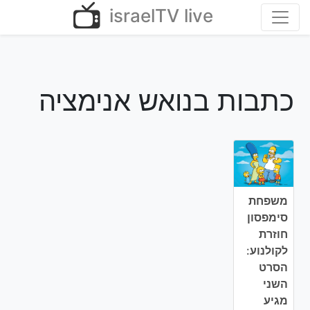
Ski
israelTV live
t
conten
כתבות בנואש אנימציה
משפחת
סימפסון
חוזרת
לקולנוע:
הסרט
השני
מגיע