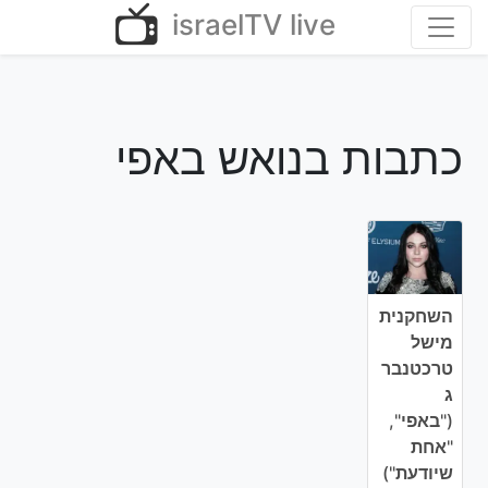
Ski
israelTV live
t
conten
כתבות בנואש באפי
השחקנית
מישל
טרכטנבר
ג
("באפי",
"אחת
שיודעת")