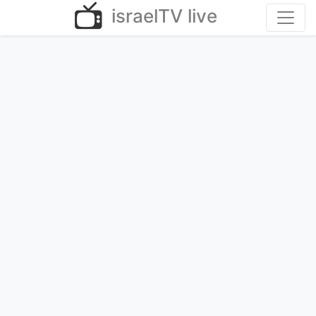
Ski
israelTV live
t
conten